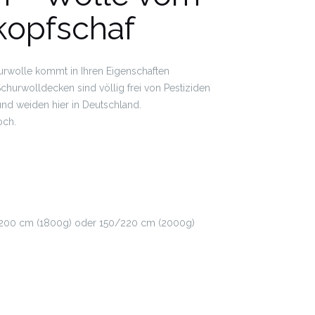
kopfschaf
urwolle kommt in Ihren Eigenschaften
hurwolldecken sind völlig frei von Pestiziden
und weiden hier in Deutschland.
och.
/200 cm (1800g) oder 150/220 cm (2000g)