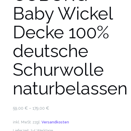
Baby Wickel
Decke 100%
deutsche
Schurwolle
naturbelassen
59,00
€
–
179,00
€
inkl. MwSt.
zzgl.
Versandkosten
Lieferzeit:
2-5 Werktage