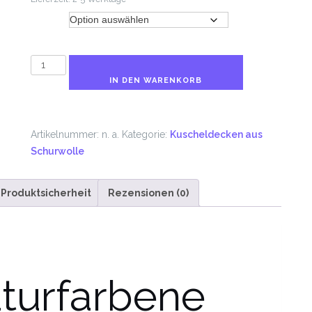
Größe
COBURG
Baby
IN DEN WARENKORB
Wickel
Decke
100%
Artikelnummer:
n. a.
Kategorie:
Kuscheldecken aus
deutsche
Schurwolle
Schurwolle
naturbelassen
Produktsicherheit
Rezensionen (0)
Menge
urfarbene