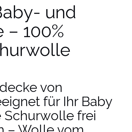
Bab
y- und
 – 100%
hurwolle
ldecke von
ignet für Ihr Baby
 Schurwolle frei
n – Wolle vom