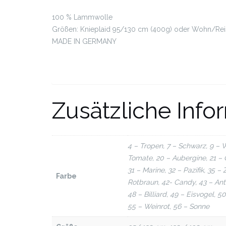
100 % Lammwolle
Größen: Knieplaid 95/130 cm (400g) oder Wohn/Rei
MADE IN GERMANY
Zusätzliche Info
4 – Tropen, 7 – Schwarz, 9 – W
Tomate, 20 – Aubergine, 21 – O
31 – Marine, 32 – Pazifik, 35 –
Farbe
Rotbraun, 42- Candy, 43 – Anthr
48 – Billiard, 49 – Eisvogel, 5
55 – Weinrot, 56 – Sonne