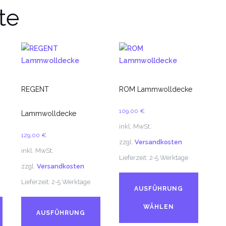
te
REGENT
ROM Lammwolldecke
109,00
€
Lammwolldecke
inkl. MwSt.
129,00
€
zzgl.
Versandkosten
inkl. MwSt.
Lieferzeit:
2-5 Werktage
zzgl.
Versandkosten
Dieses
Lieferzeit:
2-5 Werktage
Produk
AUSFÜHRUNG
Dieses
Dieses
weist
WÄHLEN
Produkt
Produkt
mehrer
AUSFÜHRUNG
weist
weist
Variant