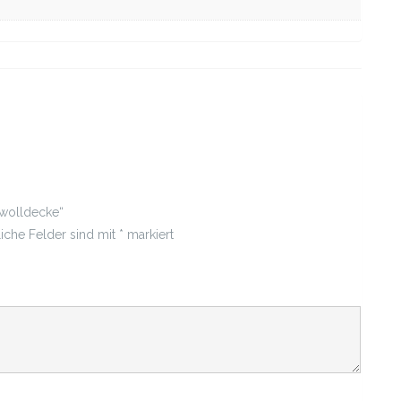
mwolldecke“
liche Felder sind mit
*
markiert