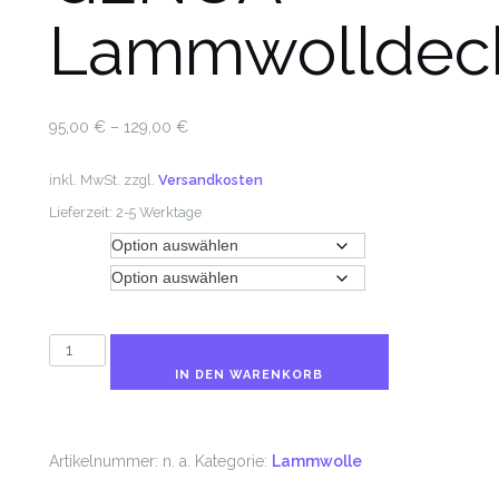
Lammwolldec
95,00
€
–
129,00
€
inkl. MwSt.
zzgl.
Versandkosten
Lieferzeit:
2-5 Werktage
Farbe
Größe
GENUA
Lammwolldecke
IN DEN WARENKORB
Menge
Artikelnummer:
n. a.
Kategorie:
Lammwolle