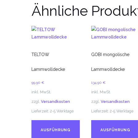
Ähnliche Produk
TELTOW
GOBI mongolische
Lammwolldecke
Lammwolldecke
99,90
€
134,90
€
inkl. MwSt.
inkl. MwSt.
zzgl.
Versandkosten
zzgl.
Versandkosten
Lieferzeit:
2-5 Werktage
Lieferzeit:
2-5 Werktage
Dieses
Produkt
AUSFÜHRUNG
AUSFÜHRUNG
weist