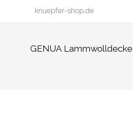
Zum
knuepfer-shop.de
Inhalt
springen
GENUA Lammwolldecke