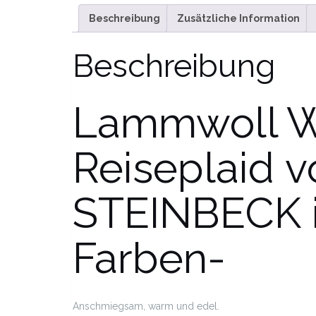
Beschreibung
Zusätzliche Information
Beschreibung
Lammwoll W
Reiseplaid v
STEINBECK i
Farben-
Anschmiegsam, warm und edel.