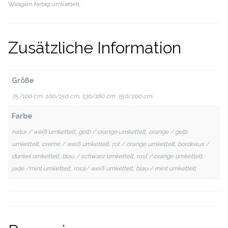
Wollgarn farbig umkettelt,
Zusätzliche Information
Größe
75/100 cm, 100/150 cm, 130/180 cm, 150/200 cm
Farbe
natur / weiß umkettelt, gelb / orange umkettelt, orange / gelb
umkettelt, creme / weiß umkettelt, rot / orange umkettelt, bordeaux /
dunkel umkettelt, blau / schwarz umkettelt, rost / orange umkettelt,
jade /mint umkettelt, rosa/ weiß umkettelt, blau / mint umkettelt