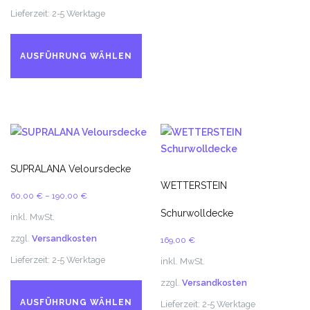
Lieferzeit:
2-5 Werktage
de
Dieses
Pr
Produkt
ge
AUSFÜHRUNG WÄHLEN
weist
we
mehrere
Varianten
auf.
Die
Optionen
können
SUPRALANA Veloursdecke
auf
WETTERSTEIN
60,00
€
–
190,00
€
der
Schurwolldecke
Produktseite
inkl. MwSt.
gewählt
zzgl.
Versandkosten
169,00
€
werden
Lieferzeit:
2-5 Werktage
inkl. MwSt.
Dieses
zzgl.
Versandkosten
Produkt
AUSFÜHRUNG WÄHLEN
Lieferzeit:
2-5 Werktage