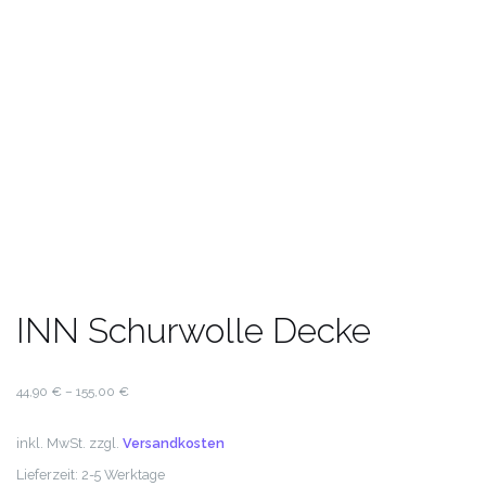
INN Schurwolle Decke
44,90
€
–
155,00
€
inkl. MwSt.
zzgl.
Versandkosten
Lieferzeit:
2-5 Werktage