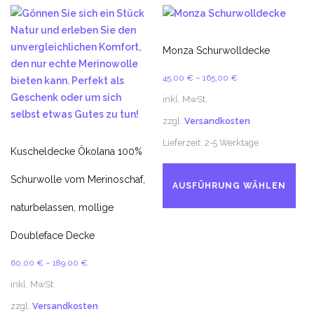
Monza Schurwolldecke
45,00
€
–
165,00
€
inkl. MwSt.
zzgl.
Versandkosten
Lieferzeit:
2-5 Werktage
Kuscheldecke Ökolana 100%
Di
Schurwolle vom Merinoschaf,
Pr
AUSFÜHRUNG WÄHLEN
we
naturbelassen, mollige
me
Va
Doubleface Decke
auf
60,00
€
–
189,00
€
Di
Op
inkl. MwSt.
kö
zzgl.
Versandkosten
au