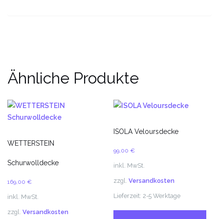
Ähnliche Produkte
ISOLA Veloursdecke
WETTERSTEIN
99,00
€
Schurwolldecke
inkl. MwSt.
zzgl.
Versandkosten
169,00
€
Lieferzeit:
2-5 Werktage
inkl. MwSt.
Di
zzgl.
Versandkosten