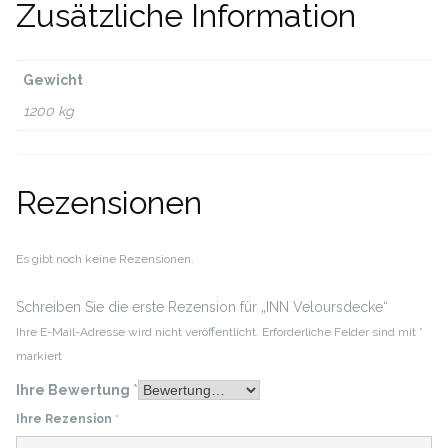
Zusätzliche Information
Gewicht
1200 kg
Rezensionen
Es gibt noch keine Rezensionen.
Schreiben Sie die erste Rezension für „INN Veloursdecke“
Ihre E-Mail-Adresse wird nicht veröffentlicht.
Erforderliche Felder sind mit
*
markiert
Ihre Bewertung
*
Ihre Rezension
*