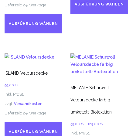
Pr
AUSFÜHRUNG WÄHLEN
Lieferzeit:
2-5 Werktage
we
Dieses
me
Produkt
Va
AUSFÜHRUNG WÄHLEN
weist
auf
mehrere
Di
Varianten
Op
auf.
kö
Die
au
Optionen
de
können
ISLAND Veloursdecke
Pr
auf
ge
99,00
€
der
MELANIE Schurwoll
we
Produktseite
inkl. MwSt.
Veloursdecke farbig
gewählt
zzgl.
Versandkosten
werden
umkettelt-Biotextilien
Lieferzeit:
2-5 Werktage
Dieses
59,00
€
–
169,00
€
Produkt
AUSFÜHRUNG WÄHLEN
inkl. MwSt.