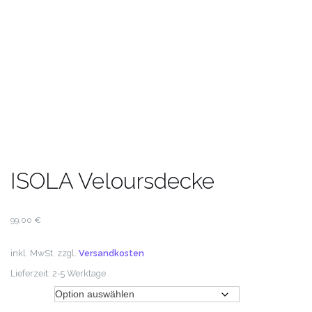
ISOLA Veloursdecke
99,00
€
inkl. MwSt.
zzgl.
Versandkosten
Lieferzeit:
2-5 Werktage
Farbe