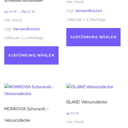
umkettelt-Biotextilien
inkl. MwSt.
zzgl.
Versandkosten
59,00
€
–
169,00
€
Lieferzeit:
2-5 Werktage
inkl. MwSt.
Di
zzgl.
Versandkosten
Pr
AUSFÜHRUNG WÄHLEN
Lieferzeit:
2-5 Werktage
we
Dieses
me
Produkt
Va
AUSFÜHRUNG WÄHLEN
weist
auf
mehrere
Di
Varianten
Op
auf.
kö
Die
au
Optionen
de
können
ISLAND Veloursdecke
Pr
auf
MONROVIA Schurwoll –
ge
99,00
€
der
we
Veloursdecke
Produktseite
inkl. MwSt.