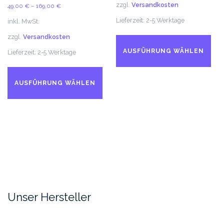
gewählt
zzgl.
Versandkosten
49,00
€
–
169,00
€
werden
Lieferzeit:
2-5 Werktage
inkl. MwSt.
Di
zzgl.
Versandkosten
Pr
AUSFÜHRUNG WÄHLEN
Lieferzeit:
2-5 Werktage
we
Dieses
me
Produkt
Va
AUSFÜHRUNG WÄHLEN
weist
auf
mehrere
Di
Varianten
Op
auf.
kö
Die
au
Optionen
de
können
Pr
auf
ge
der
we
Unser Hersteller
Produktseite
gewählt
werden