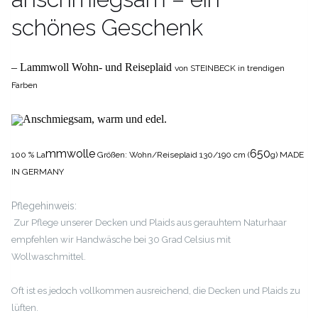
schönes Geschenk
– Lammwoll Wohn- und Reiseplaid
von STEINBECK in trendigen
Farben
Anschmiegsam, warm und edel.
mmwolle
650
100 % La
Größen: Wohn/Reiseplaid 130/190 cm (
g)
MADE
IN GERMANY
Pflegehinweis:
Zur Pflege unserer Decken und Plaids aus gerauhtem Naturhaar
empfehlen wir Handwäsche bei 30 Grad Celsius mit
Wollwaschmittel.
Oft ist es jedoch vollkommen ausreichend, die Decken und Plaids zu
lüften.