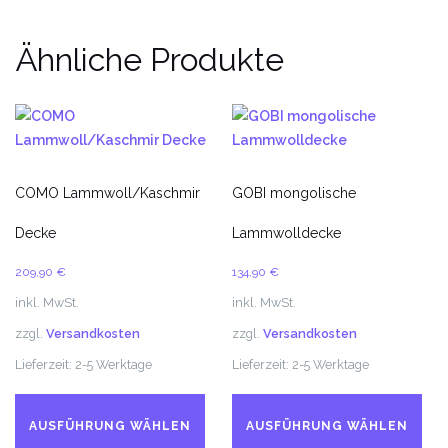
Ähnliche Produkte
COMO Lammwoll/Kaschmir
GOBI mongolische
Decke
Lammwolldecke
209,90
€
134,90
€
inkl. MwSt.
inkl. MwSt.
zzgl.
Versandkosten
zzgl.
Versandkosten
Lieferzeit:
2-5 Werktage
Lieferzeit:
2-5 Werktage
Dieses
Di
Produkt
Pr
AUSFÜHRUNG WÄHLEN
AUSFÜHRUNG WÄHLEN
weist
we