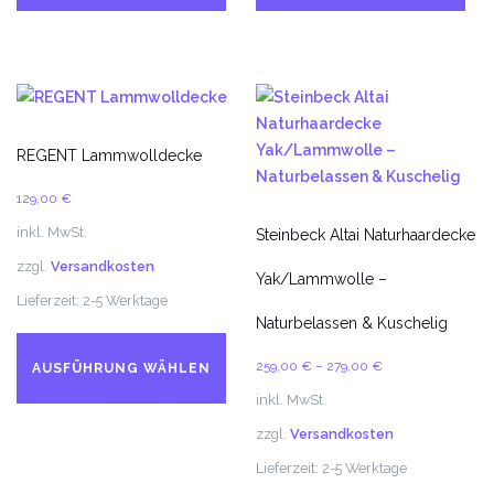
mehrere
me
Varianten
Va
auf.
auf
Die
Di
Optionen
Op
können
kö
REGENT Lammwolldecke
auf
au
129,00
€
der
de
Produktseite
Pr
inkl. MwSt.
Steinbeck Altai Naturhaardecke
gewählt
ge
zzgl.
Versandkosten
Yak/Lammwolle –
werden
we
Lieferzeit:
2-5 Werktage
Naturbelassen & Kuschelig
Dieses
Produkt
259,00
€
–
279,00
€
AUSFÜHRUNG WÄHLEN
weist
inkl. MwSt.
mehrere
zzgl.
Versandkosten
Varianten
auf.
Lieferzeit:
2-5 Werktage
Die