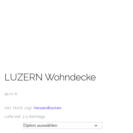
LUZERN Wohndecke
99,00
€
inkl. MwSt.
zzgl.
Versandkosten
Lieferzeit:
2-5 Werktage
Farbe