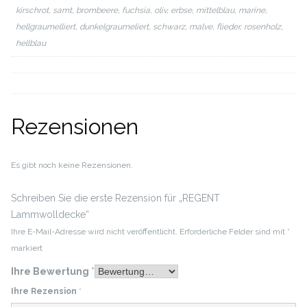
kirschrot, samt, brombeere, fuchsia, oliv, erbse, mittelblau, marine,
hellgraumelliert, dunkelgraumeliert, schwarz, malve, flieder, rosenholz,
hellblau
Rezensionen
Es gibt noch keine Rezensionen.
Schreiben Sie die erste Rezension für „REGENT
Lammwolldecke“
Ihre E-Mail-Adresse wird nicht veröffentlicht.
Erforderliche Felder sind mit
*
markiert
Ihre Bewertung
*
Ihre Rezension
*