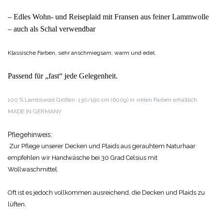
– Edles Wohn- und Reiseplaid mit Fransen aus feiner Lammwolle
–
auch als Schal verwendbar
Klassische Farben, sehr anschmiegsam, warm und edel.
Passend für „fast“ jede Gelegenheit.
100 % Lambswool
Größen: 130/190 cm (600g)
in vielen Farben erhältlich
MADE IN GERMANY
Pflegehinweis:
Zur Pflege unserer Decken und Plaids aus gerauhtem Naturhaar
empfehlen wir Handwäsche bei 30 Grad Celsius mit
Wollwaschmittel.
Oft ist es jedoch vollkommen ausreichend, die Decken und Plaids zu
lüften.