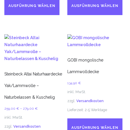
Produkt
Pr
AUSFÜHRUNG WÄHLEN
AUSFÜHRUNG WÄHLEN
weist
we
mehrere
me
Varianten
Va
auf.
auf
Die
Di
Optionen
Op
können
kö
auf
au
GOBI mongolische
der
de
Lammwolldecke
Produktseite
Pr
Steinbeck Altai Naturhaardecke
gewählt
ge
134,90
€
Yak/Lammwolle –
werden
we
inkl. MwSt.
Naturbelassen & Kuschelig
zzgl.
Versandkosten
259,00
€
–
279,00
€
Lieferzeit:
2-5 Werktage
inkl. MwSt.
Di
Pr
zzgl.
Versandkosten
AUSFÜHRUNG WÄHLEN