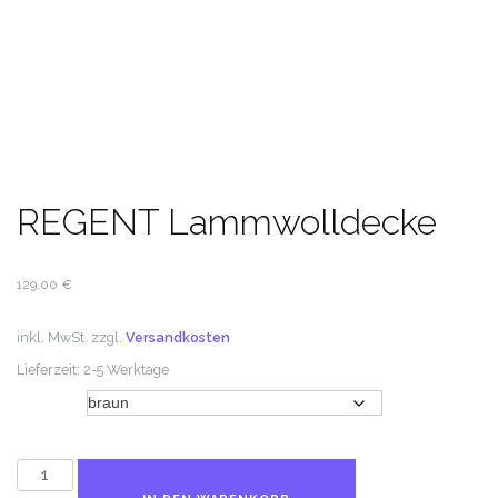
REGENT Lammwolldecke
129,00
€
inkl. MwSt.
zzgl.
Versandkosten
Lieferzeit:
2-5 Werktage
Farbe
REGENT
Lammwolldecke