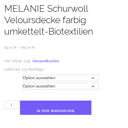
MELANIE Schurwoll
Veloursdecke farbig
umkettelt-Biotextilien
59,00
€
–
169,00
€
inkl. MwSt.
zzgl.
Versandkosten
Lieferzeit:
2-5 Werktage
Farbe
Größe
MELANIE
Schurwoll
IN DEN WARENKORB
Veloursdecke
farbig