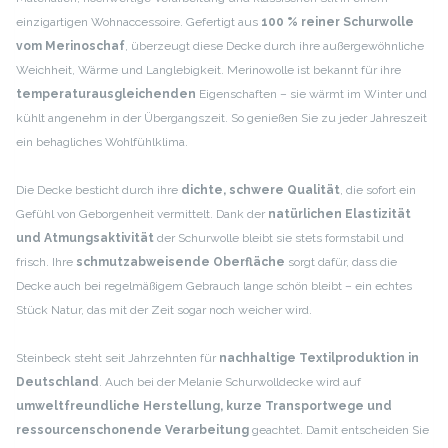
einzigartigen Wohnaccessoire. Gefertigt aus
100 % reiner Schurwolle
vom Merinoschaf
, überzeugt diese Decke durch ihre außergewöhnliche
Weichheit, Wärme und Langlebigkeit. Merinowolle ist bekannt für ihre
temperaturausgleichenden
Eigenschaften – sie wärmt im Winter und
kühlt angenehm in der Übergangszeit. So genießen Sie zu jeder Jahreszeit
ein behagliches Wohlfühlklima.
Die Decke besticht durch ihre
dichte, schwere Qualität
, die sofort ein
Gefühl von Geborgenheit vermittelt. Dank der
natürlichen Elastizität
und Atmungsaktivität
der Schurwolle bleibt sie stets formstabil und
frisch. Ihre
schmutzabweisende Oberfläche
sorgt dafür, dass die
Decke auch bei regelmäßigem Gebrauch lange schön bleibt – ein echtes
Stück Natur, das mit der Zeit sogar noch weicher wird.
Steinbeck steht seit Jahrzehnten für
nachhaltige Textilproduktion in
Deutschland
. Auch bei der Melanie Schurwolldecke wird auf
umweltfreundliche Herstellung, kurze Transportwege und
ressourcenschonende Verarbeitung
geachtet. Damit entscheiden Sie