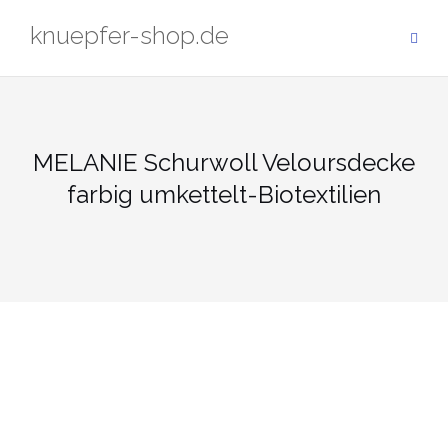
Zum
knuepfer-shop.de
Inhalt
springen
MELANIE Schurwoll Veloursdecke
farbig umkettelt-Biotextilien