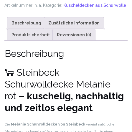
umkettelt-
Artikelnummer:
n. a.
Kategorie:
Kuscheldecken aus Schurwolle
Biotextilien
Menge
Beschreibung
Zusätzliche Information
Produktsicherheit
Rezensionen (0)
Beschreibung
🐑 Steinbeck
Schurwolldecke Melanie
rot
– kuschelig, nachhaltig
und zeitlos elegant
Die
Melanie Schurwolldecke von Steinbeck
vereint natürliche
Materialien, hochwertige Verarbeitung und klassischen Stil in einem