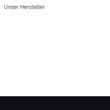
de
Unser Hersteller
Pr
ge
we