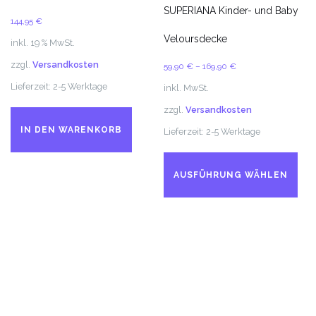
auf
SUPERIANA Kinder- und Baby
144,95
€
der
Veloursdecke
Produktseite
inkl. 19 % MwSt.
gewählt
zzgl.
Versandkosten
59,90
€
–
169,90
€
werden
Lieferzeit:
2-5 Werktage
inkl. MwSt.
zzgl.
Versandkosten
IN DEN WARENKORB
Lieferzeit:
2-5 Werktage
Di
Pr
AUSFÜHRUNG WÄHLEN
we
me
Va
auf
Di
Op
kö
au