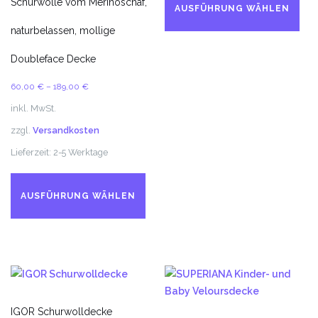
Schurwolle vom Merinoschaf,
Pr
AUSFÜHRUNG WÄHLEN
we
naturbelassen, mollige
me
Va
Doubleface Decke
auf
60,00
€
–
189,00
€
Di
Op
inkl. MwSt.
kö
zzgl.
Versandkosten
au
Lieferzeit:
2-5 Werktage
de
Dieses
Pr
Produkt
ge
AUSFÜHRUNG WÄHLEN
weist
we
mehrere
Varianten
auf.
Die
Optionen
können
IGOR Schurwolldecke