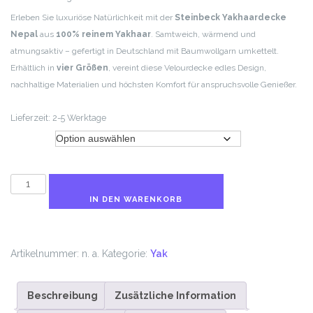
Erleben Sie luxuriöse Natürlichkeit mit der
Steinbeck Yakhaardecke
Nepal
aus
100% reinem Yakhaar
. Samtweich, wärmend und
atmungsaktiv – gefertigt in Deutschland mit Baumwollgarn umkettelt.
Erhältlich in
vier Größen
, vereint diese Velourdecke edles Design,
nachhaltige Materialien und höchsten Komfort für anspruchsvolle Genießer.
Lieferzeit:
2-5 Werktage
Größe
NEPAL
Veloursdecke
IN DEN WARENKORB
100
%
YAK
Artikelnummer:
n. a.
Kategorie:
Yak
Wolle
Naturbelassen
Beschreibung
Zusätzliche Information
von