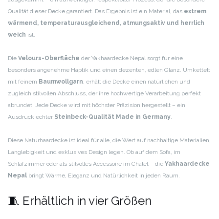
Qualität dieser Decke garantiert. Das Ergebnis ist ein Material, das
extrem
wärmend, temperaturausgleichend, atmungsaktiv und herrlich
weich
ist.
Die
Velours-Oberfläche
der Yakhaardecke Nepal sorgt für eine
besonders angenehme Haptik und einen dezenten, edlen Glanz. Umkettelt
mit feinem
Baumwollgarn
, erhält die Decke einen natürlichen und
zugleich stilvollen Abschluss, der ihre hochwertige Verarbeitung perfekt
abrundet. Jede Decke wird mit höchster Präzision hergestellt – ein
Ausdruck echter
Steinbeck-Qualität Made in Germany
.
Diese Naturhaardecke ist ideal für alle, die Wert auf nachhaltige Materialien,
Langlebigkeit und exklusives Design legen. Ob auf dem Sofa, im
Schlafzimmer oder als stilvolles Accessoire im Chalet – die
Yakhaardecke
Nepal
bringt Wärme, Eleganz und Natürlichkeit in jeden Raum.
🧵 Erhältlich in vier Größen