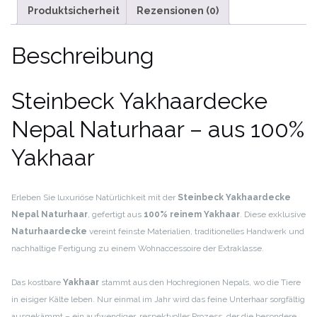
Steinbeck
Produktsicherheit
Rezensionen (0)
hergestellt
Menge
Beschreibung
Steinbeck Yakhaardecke
Nepal Naturhaar – aus 100%
Yakhaar
Erleben Sie luxuriöse Natürlichkeit mit der
Steinbeck Yakhaardecke
Nepal Naturhaar
, gefertigt aus
100% reinem Yakhaar
. Diese exklusive
Naturhaardecke
vereint feinste Materialien, traditionelles Handwerk und
nachhaltige Fertigung zu einem Wohnaccessoire der Extraklasse.
Das kostbare
Yakhaar
stammt aus den Hochregionen Nepals, wo die Tiere
in eisiger Kälte leben. Nur einmal im Jahr wird das feine Unterhaar sorgfältig
ausgekämmt – ein aufwendiger, respektvoller Prozess, der die besondere