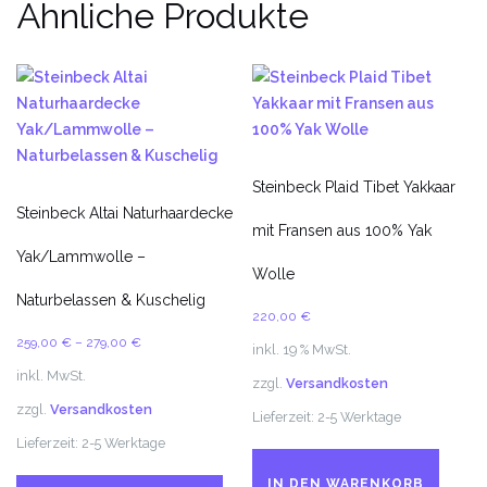
Ähnliche Produkte
Steinbeck Plaid Tibet Yakkaar
Steinbeck Altai Naturhaardecke
mit Fransen aus 100% Yak
Yak/Lammwolle –
Wolle
Naturbelassen & Kuschelig
220,00
€
259,00
€
–
279,00
€
inkl. 19 % MwSt.
inkl. MwSt.
zzgl.
Versandkosten
zzgl.
Versandkosten
Lieferzeit:
2-5 Werktage
Lieferzeit:
2-5 Werktage
Dieses
IN DEN WARENKORB