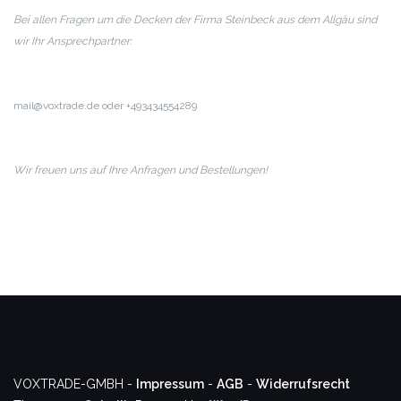
Bei allen Fragen um die Decken der Firma Steinbeck aus dem Allgäu sind
wir Ihr Ansprechpartner:
mail@voxtrade.de oder +493434554289
Wir freuen uns auf Ihre Anfragen und Bestellungen!
VOXTRADE-GMBH -
Impressum
-
AGB
-
Widerrufsrecht