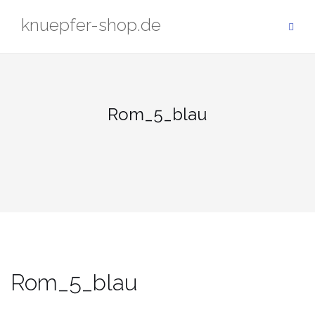
Zum
knuepfer-shop.de
Inhalt
springen
Rom_5_blau
Rom_5_blau