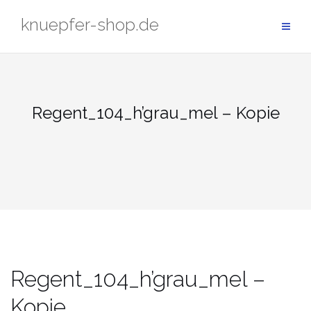
Zum
knuepfer-shop.de
Inhalt
springen
Regent_104_h’grau_mel – Kopie
Regent_104_h’grau_mel –
Kopie