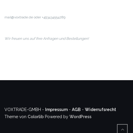
mail@voxtrade.de oder +493434554289
Wir freuen uns auf Ihre Anfragen und Bestellungen!
VOXTRADE-GMBH -
Impressum
-
AGB
-
Widerrufsrecht
Theme von
Colorlib
Powered by
WordPress