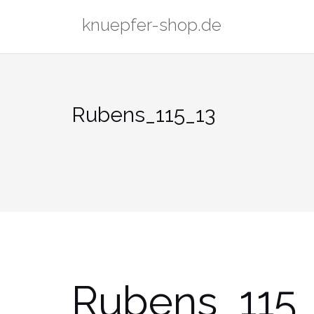
Zum
knuepfer-shop.de
Inhalt
springen
Rubens_115_13
Rubens_115