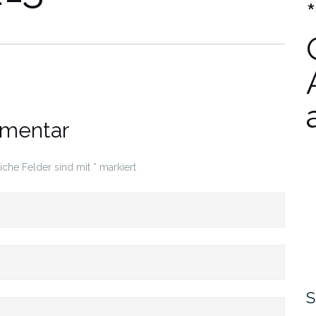
mmentar
liche Felder sind mit
*
markiert
S