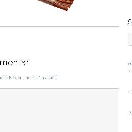
S
mmentar
Be
au
liche Felder sind mit
*
markiert
m
Wi