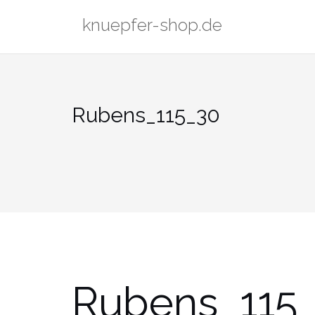
Zum
knuepfer-shop.de
Inhalt
springen
Rubens_115_30
Rubens_115