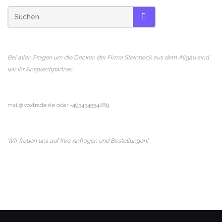
SUCHEN
Bei allen Fragen um die Decken der Firma Steinbeck aus dem Allgäu sind
wir Ihr Ansprechpartner:
mail@voxtrade.de oder +493434554289
Wir freuen uns auf Ihre Anfragen und Bestellungen!