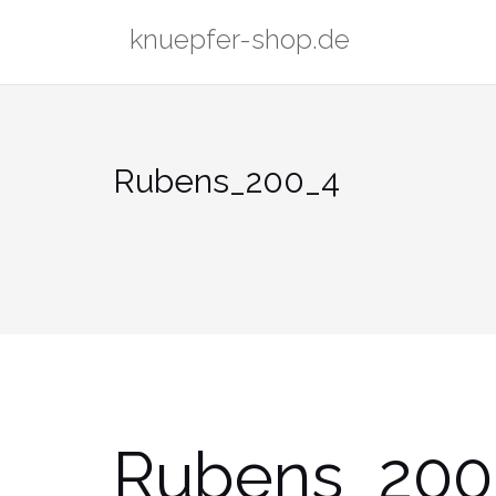
Zum
knuepfer-shop.de
Inhalt
springen
Rubens_200_4
Rubens_200