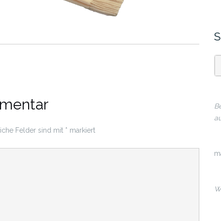
S
mmentar
Be
au
liche Felder sind mit
*
markiert
m
Wi