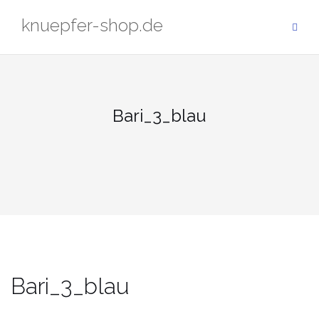
Zum
knuepfer-shop.de
Inhalt
springen
Bari_3_blau
Bari_3_blau