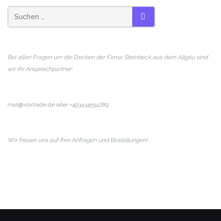
SUCHEN
Bei allen Fragen um die Decken der Firma Steinbeck aus dem Allgäu sind
wir Ihr Ansprechpartner:
mail@voxtrade.de oder +493434554289
Wir freuen uns auf Ihre Anfragen und Bestellungen!