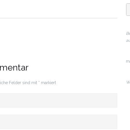
Be
au
m
mmentar
Wi
liche Felder sind mit
*
markiert