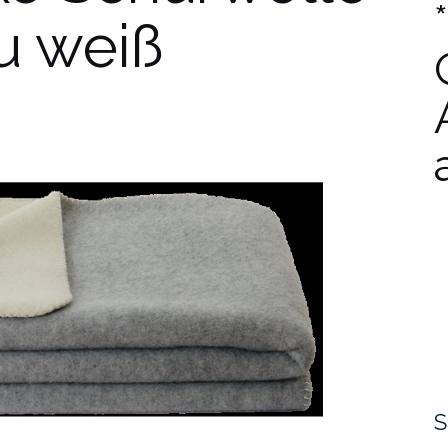
u weiß
S