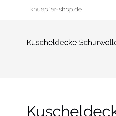
Zum
knuepfer-shop.de
Inhalt
springen
Kuscheldecke Schurwolle
Kuscheldeck