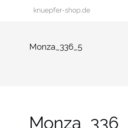
Zum
knuepfer-shop.de
Inhalt
springen
Monza_336_5
Monza_336_