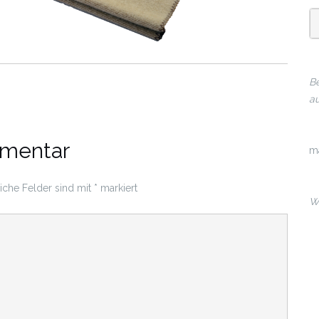
Be
au
mmentar
m
liche Felder sind mit
*
markiert
Wi