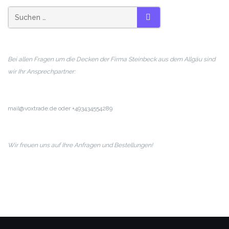
SUCHEN
Bei allen Fragen um die Decken der Firma Steinbeck aus dem Allgäu sind
wir Ihr Ansprechpartner:
mail@voxtrade.de oder +493434554289
Wir freuen uns auf Ihre Anfragen und Bestellungen!