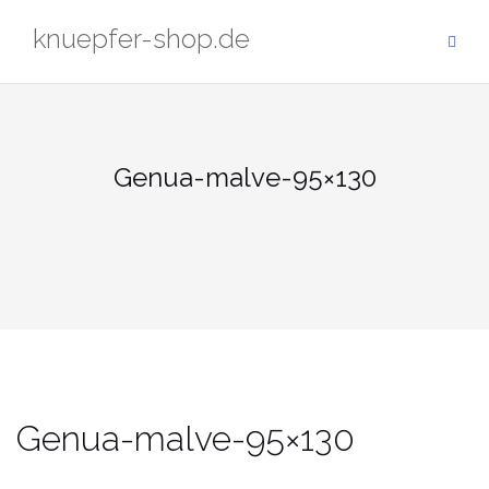
Zum
knuepfer-shop.de
Inhalt
springen
Genua-malve-95×130
Genua-malve-95×130