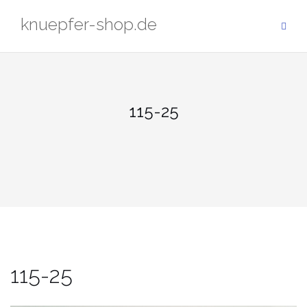
Zum
knuepfer-shop.de
Inhalt
springen
115-25
115-25