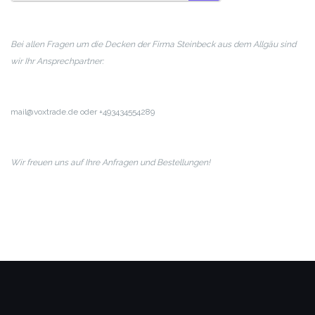
SUCHEN
Bei allen Fragen um die Decken der Firma Steinbeck aus dem Allgäu sind
wir Ihr Ansprechpartner:
mail@voxtrade.de oder +493434554289
Wir freuen uns auf Ihre Anfragen und Bestellungen!