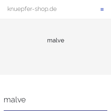
Zum
knuepfer-shop.de
Inhalt
springen
malve
malve