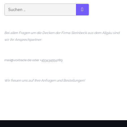
SUCHEN
Bei allen Fragen um die Decken der Firma Steinbeck aus dem Allgäu sind
wir Ihr Ansprechpartner:
mail@voxtrade.de oder +493434554289
Wir freuen uns auf Ihre Anfragen und Bestellungen!