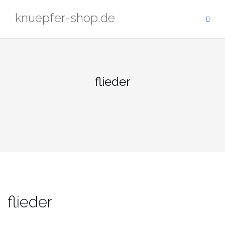
Zum
knuepfer-shop.de
Inhalt
springen
flieder
flieder