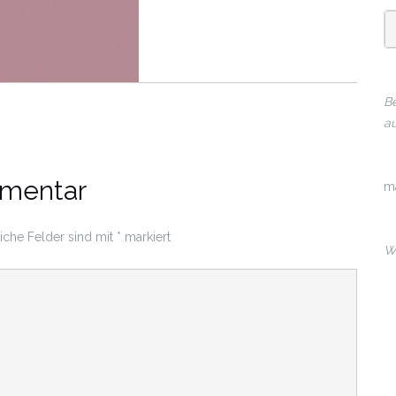
Be
au
mmentar
m
liche Felder sind mit
*
markiert
Wi