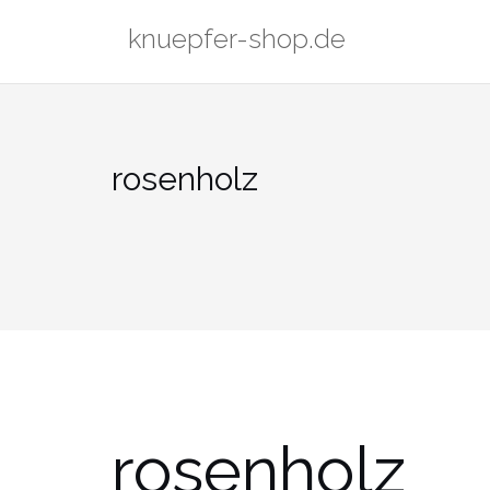
Zum
knuepfer-shop.de
Inhalt
springen
rosenholz
rosenholz