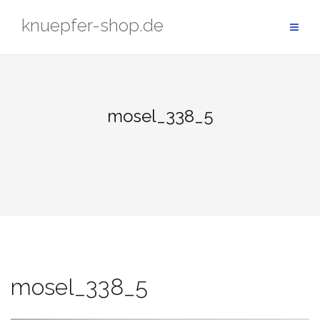
Zum
knuepfer-shop.de
Inhalt
springen
mosel_338_5
mosel_338_5