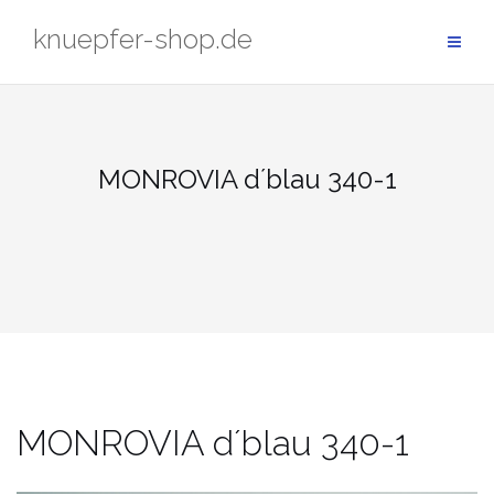
Zum
knuepfer-shop.de
Inhalt
springen
MONROVIA d´blau 340-1
MONROVIA d´blau 340-1