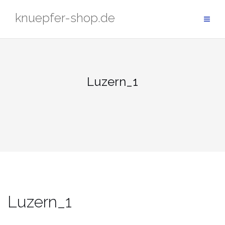
Zum
knuepfer-shop.de
Inhalt
springen
Luzern_1
Luzern_1