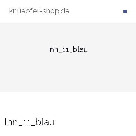
Zum
knuepfer-shop.de
Inhalt
springen
Inn_11_blau
Inn_11_blau