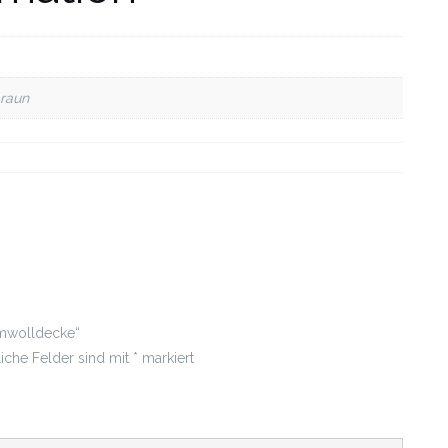
braun
mmwolldecke“
liche Felder sind mit
*
markiert