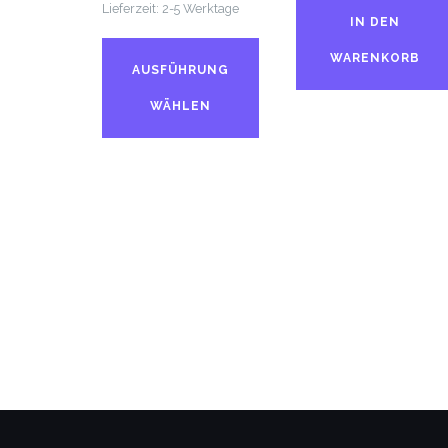
Lieferzeit:
2-5 Werktage
IN DEN
Dieses
WARENKORB
Produkt
AUSFÜHRUNG
weist
WÄHLEN
mehrere
Varianten
auf.
Die
Optionen
können
auf
der
Produktseite
gewählt
werden