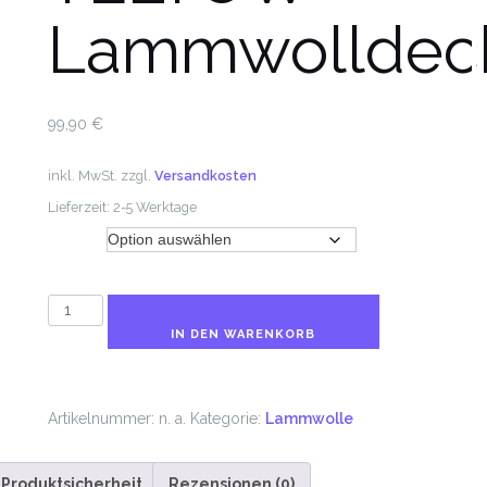
Lammwolldec
99,90
€
inkl. MwSt.
zzgl.
Versandkosten
Lieferzeit:
2-5 Werktage
Farbe
TELTOW
Lammwolldecke
IN DEN WARENKORB
Menge
Artikelnummer:
n. a.
Kategorie:
Lammwolle
Produktsicherheit
Rezensionen (0)