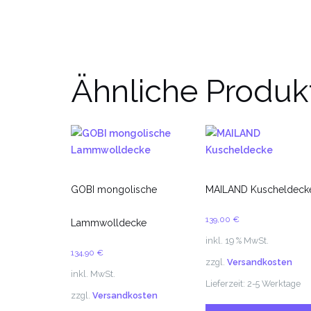
Ähnliche Produk
GOBI mongolische
MAILAND Kuscheldeck
139,00
€
Lammwolldecke
inkl. 19 % MwSt.
134,90
€
zzgl.
Versandkosten
inkl. MwSt.
Lieferzeit:
2-5 Werktage
zzgl.
Versandkosten